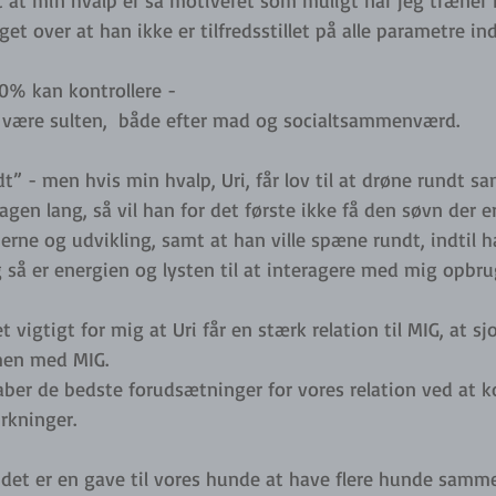
gt at min hvalp er så motiveret som muligt når jeg træner
et over at han ikke er tilfredsstillet på alle parametre in
0% kan kontrollere - 
 være sulten,  både efter mad og socialtsammenværd. 
dt” - men hvis min hvalp, Uri, får lov til at drøne rundt
en lang, så vil han for det første ikke få den søvn der e
erne og udvikling, samt at han ville spæne rundt, indtil ha
så er energien og lysten til at interagere med mig opbrug
 vigtigt for mig at Uri får en stærk relation til MIG, at sj
en med MIG. 
aber de bedste forudsætninger for vores relation ved at ko
rkninger. 
 det er en gave til vores hunde at have flere hunde samme