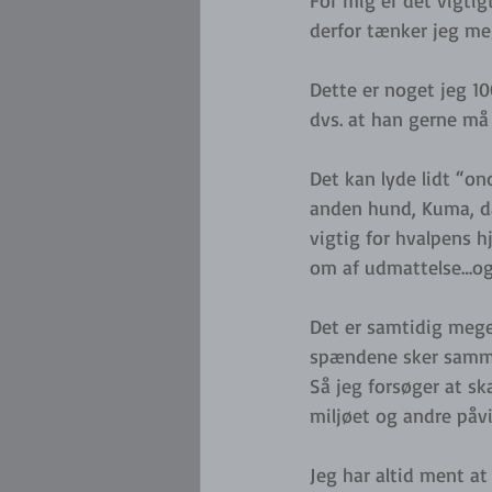
For mig er det vigti
derfor tænker jeg meg
Dette er noget jeg 10
dvs. at han gerne må
Det kan lyde lidt “on
anden hund, Kuma, dag
vigtig for hvalpens hj
om af udmattelse…og 
Det er samtidig meget
spændene sker samm
Så jeg forsøger at sk
miljøet og andre påvi
Jeg har altid ment at