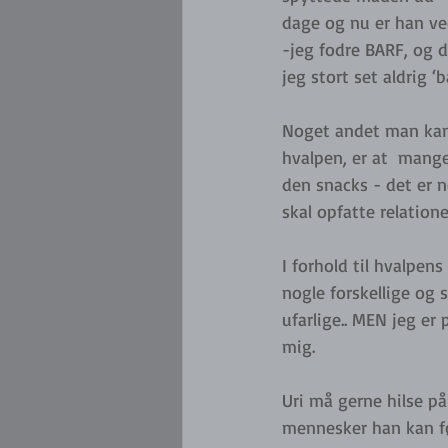
dage og nu er han ved
-jeg fodre BARF, og d
jeg stort set aldrig ‘
Noget andet man kan t
hvalpen, er at  mang
den snacks - det er n
skal opfatte relatione
I forhold til hvalpens
nogle forskellige og
ufarlige.. MEN jeg e
mig.
Uri må gerne hilse p
mennesker han kan føl