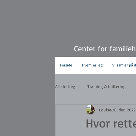
Center for familie
Forside
Hvem er jeg
Vi samler på i
Alle indlæg
Træning & indlæring
Louise
28. dec. 2022
Hvor rett