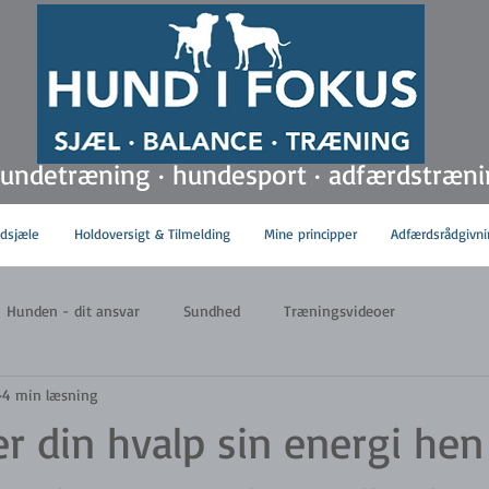
hundetræning · hundesport · adfærdstræn
ldsjæle
Holdoversigt & Tilmelding
Mine principper
Adfærdsrådgivni
Hunden - dit ansvar
Sundhed
Træningsvideoer
4 min læsning
er din hvalp sin energi hen