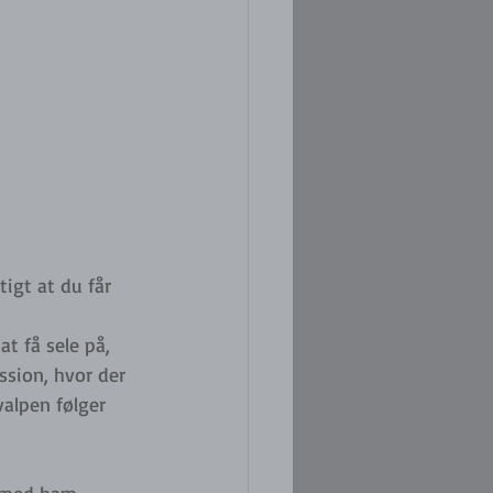
igt at du får 
t få sele på, 
sion, hvor der 
alpen følger 