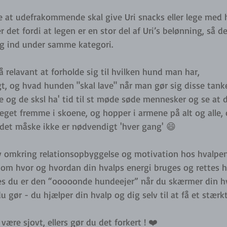
ke at udefrakommende skal give Uri snacks eller lege med 
 det fordi at legen er en stor del af Uri’s belønning, så de
g ind under samme kategori. 
å relavant at forholde sig til hvilken hund man har, 
, og hvad hunden "skal lave" når man gør sig disse tanke
e og de sksl ha' tid til st møde søde mennesker og se at d
eget fremme i skoene, og hopper i armene på alt og alle, 
 det måske ikke er nødvendigt 'hver gang' 😄
iv omkring relationsopbyggelse og motivation hos hvalpen
 om hvor og hvordan din hvalps energi bruges og rettes 
s du er den “ooooonde hundeejer” når du skærmer din hva
gør - du hjælper din hvalp og dig selv til at få et stærk
ære sjovt, ellers gør du det forkert ! ❤️