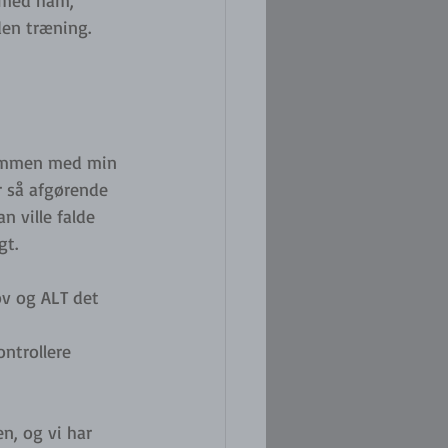
 med ham, 
den træning. 
 sammen med min 
r så afgørende 
n ville falde 
t. 
ov og ALT det 
ntrollere 
n, og vi har 