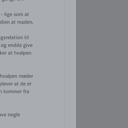
- lige som at 
ærdien at maden. 
srelation til 
 og endda give 
ker at hvalpen 
at hvalpen møder 
lever at de er 
un kommer fra 
ave nogle 