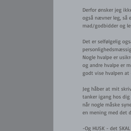
Derfor ønsker jeg ik
også nævner leg, så er
mad/godbidder og le
Det er selfølgelig ogs
personlighedsmæssigt
Nogle hvalpe er usikr
og andre hvalpe er m
godt vise hvalpen at
Jeg håber at mit skr
tanker igang hos dig
når nogle måske syne
en mening med det du 
-Og HUSK - det SKAL v