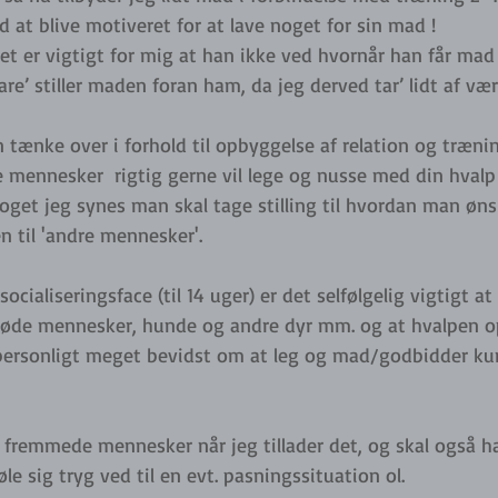
 at blive motiveret for at lave noget for sin mad !
et er vigtigt for mig at han ikke ved hvornår han får mad 
bare’ stiller maden foran ham, da jeg derved tar’ lidt af v
ænke over i forhold til opbyggelse af relation og træning
e mennesker  rigtig gerne vil lege og nusse med din hvalp
oget jeg synes man skal tage stilling til hvordan man øns
n til 'andre mennesker'. 
 socialiseringsface (til 14 uger) er det selfølgelig vigtigt 
 søde mennesker, hunde og andre dyr mm. og at hvalpen op
r personligt meget bevidst om at leg og mad/godbidder k
å fremmede mennesker når jeg tillader det, og skal også h
e sig tryg ved til en evt. pasningssituation ol.