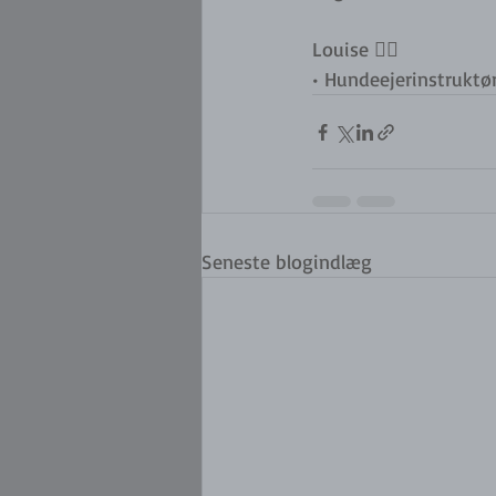
Louise ✍🏼
• Hundeejerinstruktø
Seneste blogindlæg