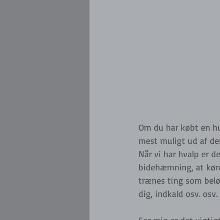
Om du har købt en hun
mest muligt ud af de
Når vi har hvalp er d
bidehæmning, at køre
trænes ting som beløn
dig, indkald osv. osv. 