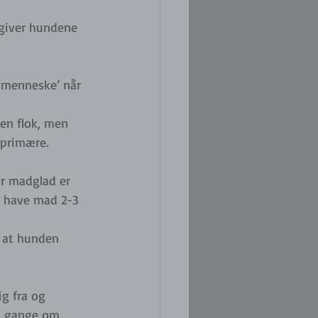
 giver hundene 
‘menneske’ når 
 en flok, men 
 primære. 
or madglad er 
n have mad 2-3 
g at hunden 
g fra og 
-4 gange om 