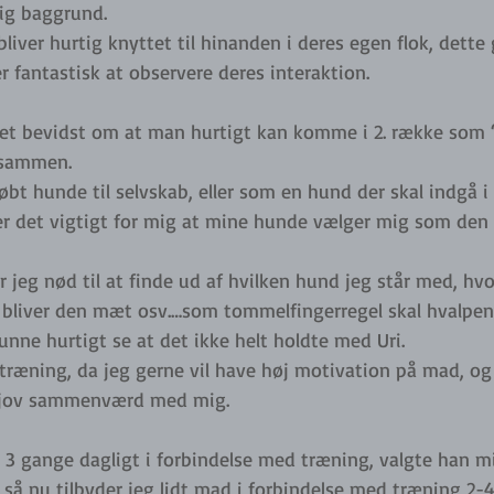
lig baggrund.
bliver hurtig knyttet til hinanden i deres egen flok, dette
r fantastisk at observere deres interaktion.
et bevidst om at man hurtigt kan komme i 2. række som 
 sammen. 
øbt hunde til selvskab, eller som en hund der skal indgå i
 er det vigtigt for mig at mine hunde vælger mig som den
 er jeg nød til at finde ud af hvilken hund jeg står med, hv
 bliver den mæt osv.…som tommelfingerregel skal hvalpe
unne hurtigt se at det ikke helt holdte med Uri. 
 træning, da jeg gerne vil have høj motivation på mad, o
sjov sammenværd med mig. 
 3 gange dagligt i forbindelse med træning, valgte han mi
så nu tilbyder jeg lidt mad i forbindelse med træning 2