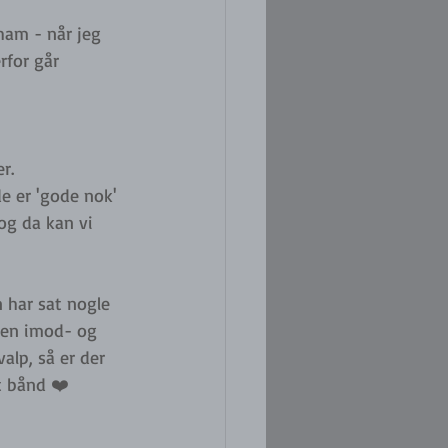
ham - når jeg 
rfor går 
r. 
e er 'gode nok' 
og da kan vi 
 har sat nogle 
hen imod- og 
lp, så er der 
t bånd ❤️ 