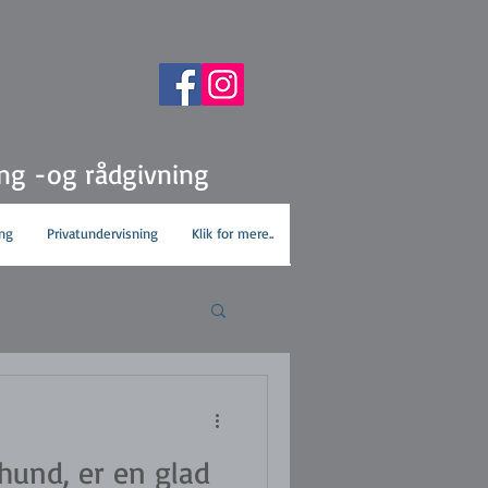
ing -og rådgivning
ng
Privatundervisning
Klik for mere..
 hund, er en glad