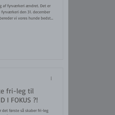
ng af fyrværkeri ændret. Det er
 fyrværkeri den 31. december
os når det går løs... ?! Det er
de hundens rutiner op til nytår
 tid på rolige aktiviter som
g., og vi kan med fordel
gende kosttilskud som Kalm,
e fri-leg til
D I FOKUS ?!
r det første så skaber fri-leg