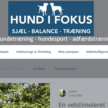
hundetræning · hundesport · adfærdstræn
ldsjæle
Holdoversigt & Tilmelding
Mine principper
Adfærdsrådgivni
nden - dit ansvar
Sundhed
Træningsvideoer
Louise
1. maj 2022
En velstimuleret