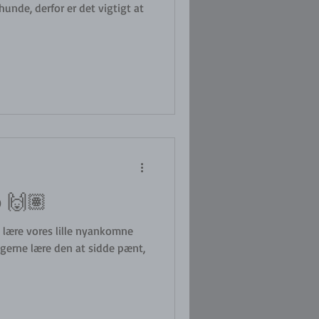
unde, derfor er det vigtigt at
o 🙌🏽
at lære vores lille nyankomne
l gerne lære den at sidde pænt,