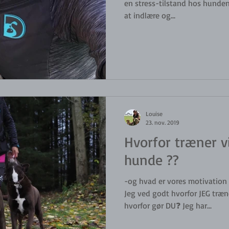
en stress-tilstand hos hunden
at indlære og...
Louise
23. nov. 2019
Hvorfor træner v
hunde ??
-og hvad er vores motivation 
Jeg ved godt hvorfor JEG træ
hvorfor gør DU❓ Jeg har...