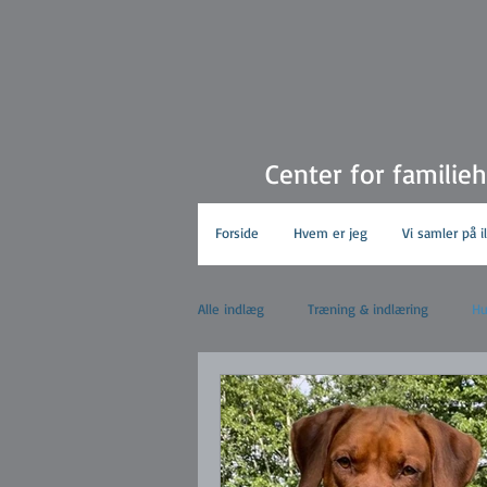
Center for familie
Forside
Hvem er jeg
Vi samler på i
Alle indlæg
Træning & indlæring
Hu