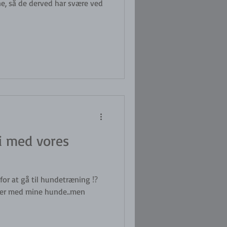
e, så de derved har svære ved
i med vores
for at gå til hundetræning ⁉️
ner med mine hunde..men