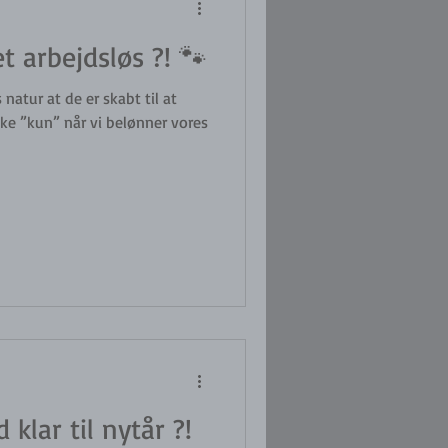
t arbejdsløs ?! 🐾
natur at de er skabt til at
kke ”kun” når vi belønner vores
klar til nytår ?!