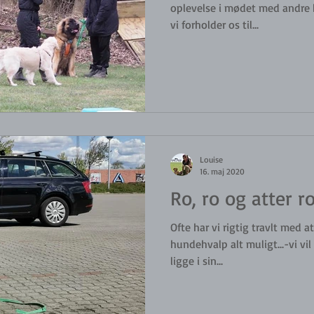
oplevelse i mødet med andre h
vi forholder os til...
Louise
16. maj 2020
Ro, ro og atter r
Ofte har vi rigtig travlt med 
hundehvalp alt muligt...-vi vi
ligge i sin...