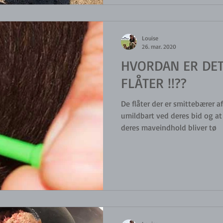
Louise
26. mar. 2020
HVORDAN ER DET
FLÅTER !!??
De flåter der er smittebærer a
umildbart ved deres bid og at
deres maveindhold bliver tø