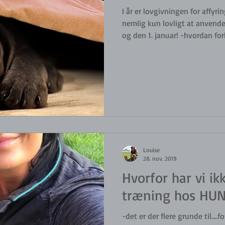
I år er lovgivningen for affyri
nemlig kun lovligt at anvende
og den 1. januar! -hvordan forbereder vi vores hunde bedst
muligt og hvordan forholder vi 
vigtigt at vi prøver at fasthol
(fodring / hvile / motion) Brug
næsearbejde og problemløsnin
begynde at give noget beroli
Zylk
Louise
28. nov. 2019
Hvorfor har vi ikk
træning hos HUN
-det er der flere grunde til….fo