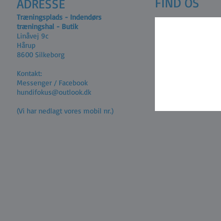
FIND OS
ADRESSE
Træningsplads - Indendørs
træningshal - Butik
Linåvej 9c
Hårup
8600 Silkeborg
Kontakt:
Messenger / Facebook
hundifokus@outlook.dk
(Vi har nedlagt vores mobil nr.)