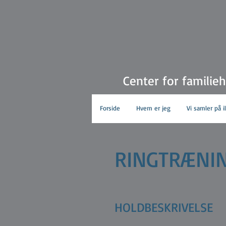
Center for familie
Forside
Hvem er jeg
Vi samler på i
RINGTRÆNI
HOLDBESKRIVELSE