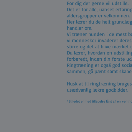
For dig der gerne vil udstille.
Det er for alle, uanset erfarin
aldersgrupper er velkommen.
Her lærer du de helt grundlæ
handler om.
Vi træner hunden i de mest ba
vi mennesker invaderer deres
stirre og det at blive mærke
Du lærer, hvordan en udstillin
forberedt, inden din første u
Ringtræning er også god social
sammen, gå pænt samt skabe 
Husk at til ringtræning bruges
usædvanlig lækre godbidder.
*Billedet er med tilladelse lånt af en venin