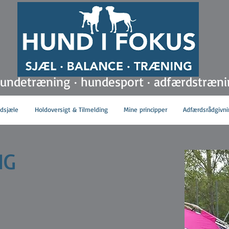
hundetræning · hundesport · adfærdstræn
ldsjæle
Holdoversigt & Tilmelding
Mine principper
Adfærdsrådgivni
NG