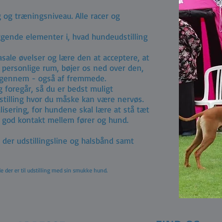
g og træningsniveau. Alle racer og
ggende elementer i, hvad hundeudstilling
sale øvelser og lære den at acceptere, at
 personlige rum, bøjer os ned over den,
t igennem - også af fremmede.
g foregår, så du er bedst muligt
dstilling hvor du måske kan være nervøs.
isering, for hundene skal lære at stå tæt
god kontakt mellem fører og hund.
 der udstillingsline og halsbånd samt
de der er til udstilling med sin smukke hund.