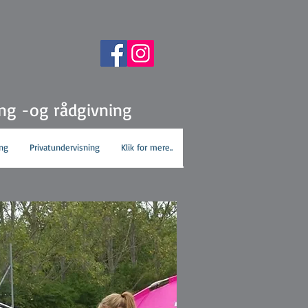
ing -og rådgivning
ng
Privatundervisning
Klik for mere..