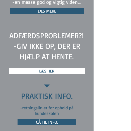
-en masse god og vigtig viden....
LÆS MERE
ADFÆRDSPROBLEMER?!
-GIV IKKE OP, DER ER
HJÆLP AT HENTE.
LÆS HER
PRAKTISK INFO.
-retningslinjer for ophold på
hundeskolen
GÅ TIL INFO.