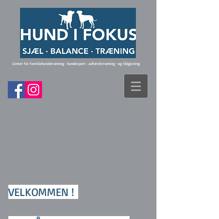
Center for familiehundetræning · hundesport · adfærdstræning -og rådgivning
VELKOMMEN !