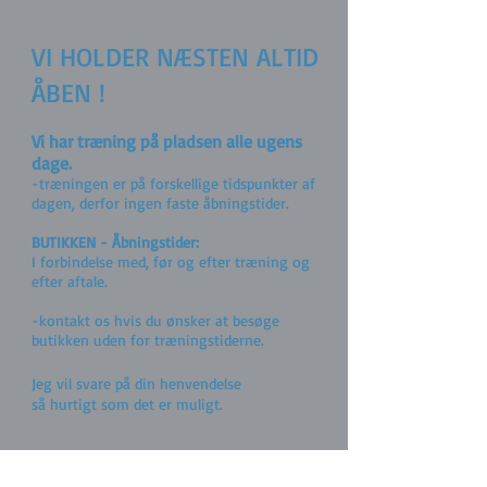
VI HOLDER NÆSTEN ALTID
ÅBEN !
Vi har træning på pladsen alle ugens
dage.
-træningen er på forskellige tidspunkter af
dagen, derfor ingen faste åbningstider.
BUTIKKEN - Åbningstider:
I forbindelse med, før og efter træning og
efter aftale.
-kontakt os hvis du ønsker at besøge
butikken uden for træningstiderne.
Jeg vil svare på din henvendelse
så hurtigt som det er muligt.
ADRESSE