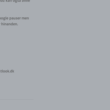
 du kan også blive
 nogle pauser men
r hinanden.
utlook.dk