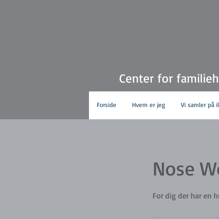
Center for familie
Forside
Hvem er jeg
Vi samler på i
Nose Wo
For dig der har en h