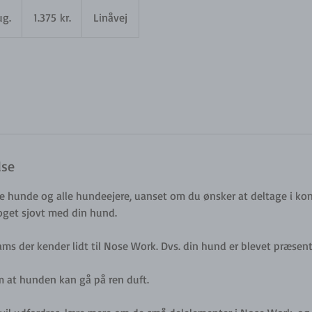
1.375
danske
ug.
B
1.375 kr.
Linåvej
kroner
e
g
y
n
d
e
r
d
lse
.
1
le hunde og alle hundeejere, uanset om du ønsker at deltage i kon
3
noget sjovt med din hund.
.
a
ams der kender lidt til Nose Work. Dvs. din hund er blevet præsent
u
g
m at hunden kan gå på ren duft.
.