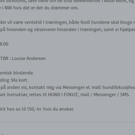
e vil udfordres, lære mere om de små delelementer i Nose Work, og
ere i NW hvis det er det du drømmer om.
 der vil være ventetid i træningen, både fordi hundene skal bruge
r på hinanden og observerer hinanden i træningen, samt vi hjælpe
18.00
KTØR : Louise Andersen
nomisk bindende.
ding :Via kort.
 på anden vis, kontakt mig via Messenger el. mail: hundifokus@o
et instruktør, rettes til HUND I FOKUS', mail / Messenger / SMS.
t hos os til 150,-kr. hvis du ønsker.