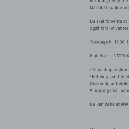
Et for dig der gern
klar til at konkurr
Du skal forvente at
også fordi vi vente
Torsdage kl. 17.00-
6 pladser - INSTRU
*Tilmelding er øko
*Betaling ved tilmel
Ønsker du at betale
Alle spørgsmål, uans
Du kan købe et NW ki