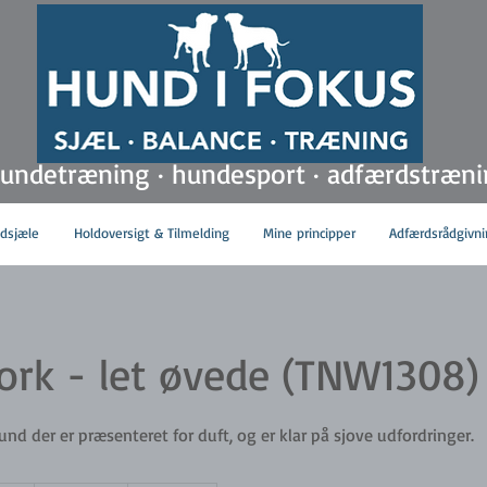
hundetræning · hundesport · adfærdstræn
ldsjæle
Holdoversigt & Tilmelding
Mine principper
Adfærdsrådgivni
rk - let øvede (TNW1308)
und der er præsenteret for duft, og er klar på sjove udfordringer.