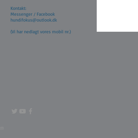
Kontakt:
Messenger / Facebook
hundifokus@outlook.dk
(Vi har nedlagt vores mobil nr.)
om