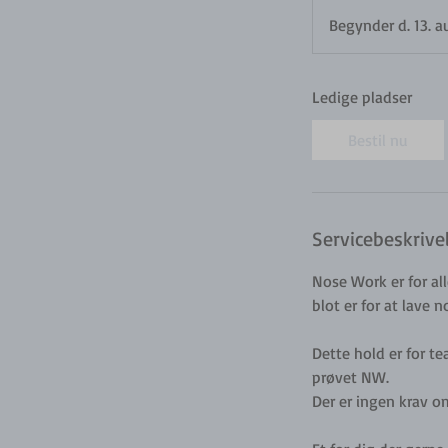
Begynder d. 13. a
Ledige pladser
Bestil nu
Servicebeskrive
Nose Work er for al
blot er for at lave 
Dette hold er for te
prøvet NW.
Der er ingen krav o