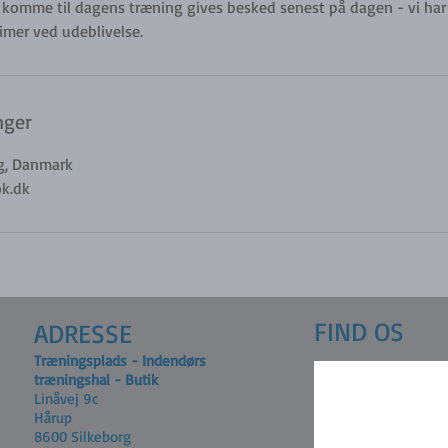
at komme til dagens træning gives besked senest på dagen - vi har
timer ved udeblivelse.
nger
rg, Danmark
k.dk
FIND OS
ADRESSE
Træningsplads - Indendørs
træningshal - Butik
Linåvej 9c
Hårup
8600 Silkeborg