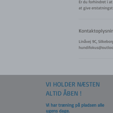
Er du forhindret i 
at give erstatnings
Kontaktoplysni
Linåvej 9C, Silkebo
hundifokus@outloo
VI HOLDER NÆSTEN
ALTID ÅBEN !
Vi har træning på pladsen alle
ugens dage.